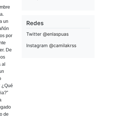
ombre
a.
ba un
Redes
cañón
Twitter
@enlaspuas
os por
nte
Instagram
@camilakrss
er. De
los
 al
un
o
…? ¿Qué
ia?”
a
ugado
do de