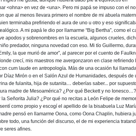
har <ohna> en vez de <una>. Pero mi papá se impuso con el n
n que al menos llevara primero el nombre de mi abuela matern
en terminaba prefiriendo el aura de uno u otro y eso significa
ealógico. A mi papá le dio por llamarme “Big Bertha”, como el 
e apodos y sobrenombres en la escuela, algunos crueles, dich
 niño predador, ninguna novedad con eso. Mi tío Guillermo, dura
Emily, la que murió de amor”, al parecer por el cuento de Faulkn
a donde crecí, mis maestros me avergonzaron en clase refiriendo 
con cum laude en antropología. Más de una ocasión fui llamada
ador Díaz Mirón o en el Salón Azul de Humanidades, después de 
ina de fulanita, hija de sutanita… deberías saber... por supuest
cultura madre de Mesoamérica? ¿Por qué Beckett y no Ionesco
la Señorita Julia? ¿Por qué no recitas a León Felipe de memor
sentí como propio y escogí el apellido de la bisabuela Luz Marí
 madre pensó en llamarme Oona, como Oona Chaplin, hubiera j
re todo, una función del discurso, el de mi experiencia tratan
e seres afines.