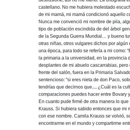
castellano. No me hubiera molestado escuc
de mi mamá, mi mamá condicionó aquello co
Nunca me convenció mi nombre de pila, algui
tipo de población escindida de del árbol gen
de la Segunda Guerra Mundial… y bueno tuv
otras niñas, otros vulgares dichos por algún
una época, para todo se refería a mi como: “
la primaria a la universidad, en la provinci
desplantes de mi abuelo cascarrabias, pero 
frente del salón, fuera en la Primaria Salv
sentencioso: “si eres nieta de don Paco, sobr
tendrías que decirnos que..., ¿Cuál es la 
comparaciones puedes hacer entre Bovary y 
En cuanto pude firmé de otra manera lo que 
Krauss. Si hubiera sabido entonces que mi
con ese nombre. Camila Krauss se volvió, sob
encontrarme en el mundo y compartirme entr