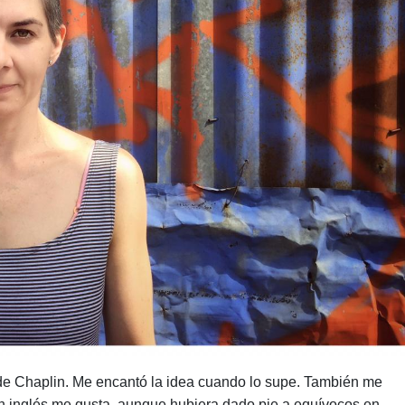
de Chaplin. Me encantó la idea cuando lo supe. También me
 en inglés me gusta, aunque hubiera dado pie a equívocos en