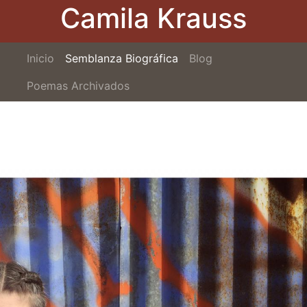
Camila Krauss
Pasar
al
contenido
Navegación
Inicio
Semblanza Biográfica
principal
Blog
principal
Poemas Archivados