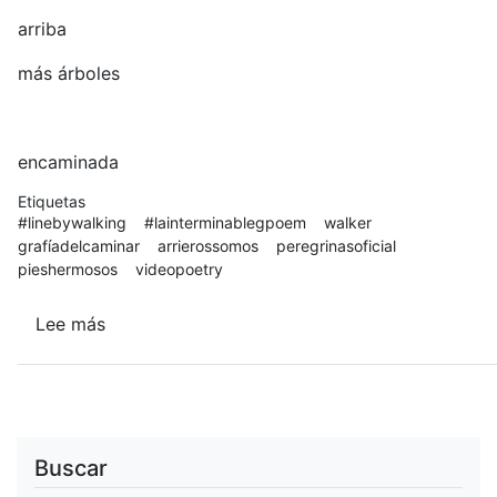
arriba
más árboles
encaminada
Etiquetas
#linebywalking
#lainterminablegpoem
walker
grafíadelcaminar
arrierossomos
peregrinasoficial
pieshermosos
videopoetry
Lee más
sobre
La
línea
al
caminar
Buscar