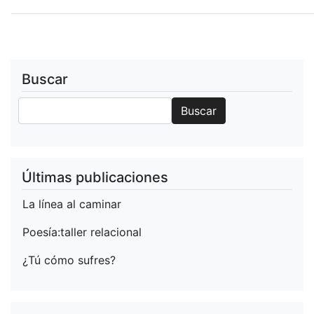
En
las
púas
de
un
Buscar
teclado
Buscar
(LACANTI/Mantarraya
Buscar
Ediciones
2018)
Últimas publicaciones
La línea al caminar
Poesía:taller relacional
¿Tú cómo sufres?