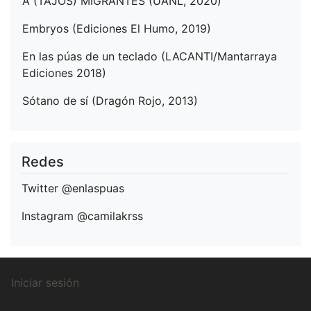
A (TAJOS) MIGRANTES (UANL, 2020)
Embryos (Ediciones El Humo, 2019)
En las púas de un teclado (LACANTI/Mantarraya
Ediciones 2018)
Sótano de sí (Dragón Rojo, 2013)
Redes
Twitter
@enlaspuas
Instagram
@camilakrss
Menú
Iniciar sesión
de