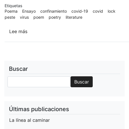
Etiquetas
Poema
Ensayo
confinamiento
covid-19
covid
lock
peste
virus
poem
poetry
literature
Lee más
sobre
Saqué
la
música
del
confinamiento
Buscar
(fragmentos)
Buscar
Buscar
Últimas publicaciones
La línea al caminar