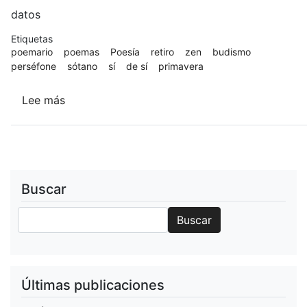
datos
Etiquetas
poemario
poemas
Poesía
retiro
zen
budismo
perséfone
sótano
sí
de sí
primavera
Lee más
sobre
Sótano
de
sí
(Dragón
Rojo,
Buscar
2013)
Buscar
Buscar
Últimas publicaciones