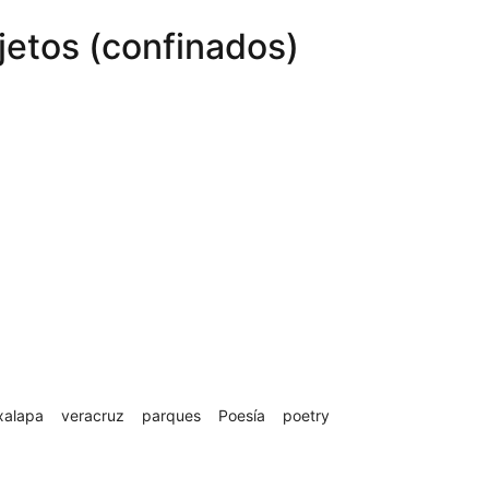
bjetos (confinados)
xalapa
veracruz
parques
Poesía
poetry