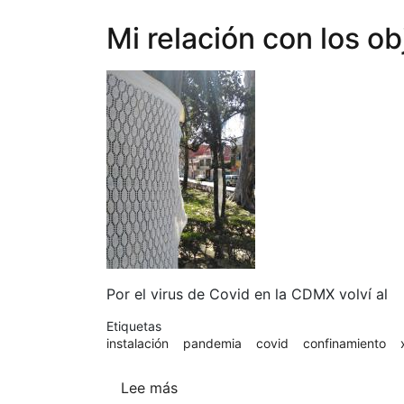
objetos
Mi relación con los o
para
Flora
Davis
Por el virus de Covid en la CDMX volví al
Etiquetas
instalación
pandemia
covid
confinamiento
Lee más
sobre