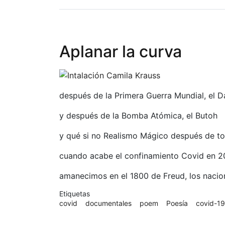
Mi
relación
con
los
Aplanar la curva
objetos
(confinados)
después de la Primera Guerra Mundial, el 
y después de la Bomba Atómica, el Butoh
y qué si no Realismo Mágico después de to
cuando acabe el confinamiento Covid en 20
amanecimos en el 1800 de Freud, los nacio
Etiquetas
covid
documentales
poem
Poesía
covid-19