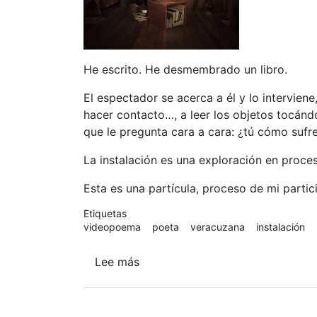
He escrito. He desmembrado un libro.
El espectador se acerca a él y lo intervien
hacer contacto…, a leer los objetos tocándol
que le pregunta cara a cara: ¿tú cómo sufr
La instalación es una exploración en proceso
Esta es una partícula, proceso de mi parti
Etiquetas
videopoema
poeta
veracuzana
instalación
Lee más
sobre
Un
ensayo
en