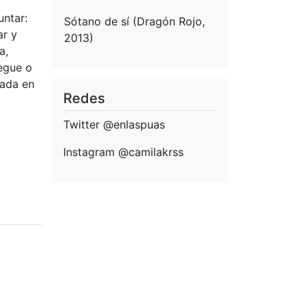
untar:
Sótano de sí (Dragón Rojo,
ar y
2013)
a,
legue o
cada en
Redes
Twitter
@enlaspuas
Instagram
@camilakrss