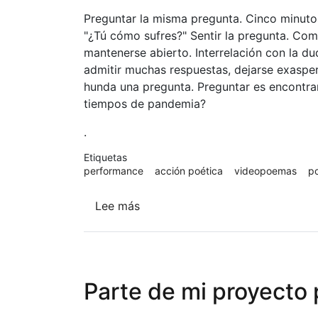
Preguntar la misma pregunta. Cinco minutos
"¿Tú cómo sufres?" Sentir la pregunta. Com
mantenerse abierto. Interrelación con la du
admitir muchas respuestas, dejarse exasper
hunda una pregunta. Preguntar es encontrar
tiempos de pandemia?
.
Etiquetas
performance
acción poética
videopoemas
p
Lee más
sobre
¿Tú
cómo
sufres?
Parte de mi proyecto