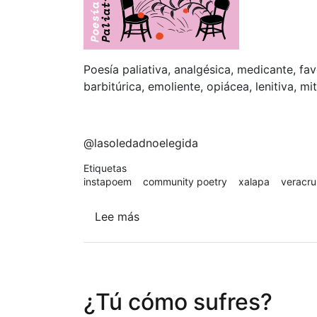
Poesía paliativa, analgésica, medicante, f
barbitúrica, emoliente, opiácea, lenitiva, m
@lasoledadnoelegida
Etiquetas
instapoem
community poetry
xalapa
veracr
Lee más
sobre
Poesía:taller
relacional
¿Tú cómo sufres?