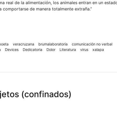
a real de la alimentación, los animales entran en un estad
 a comportarse de manera totalmente extraña.”
poeta
veracruzana
brumalaboratoria
comunicación no verbal
a
Devices
Dedicatoria
Dolor
Literatura
virus
xalapa
bjetos (confinados)