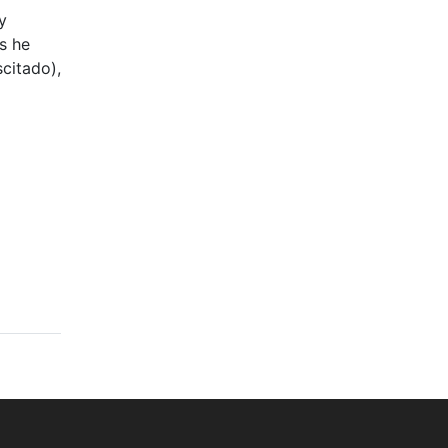
y
s he
citado),