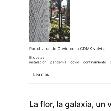
Por el virus de Covid en la CDMX volví al
Etiquetas
instalación
pandemia
covid
confinamiento
Lee más
sobre
Mi
relación
con
los
La flor, la galaxia, un 
objetos
(confinados)