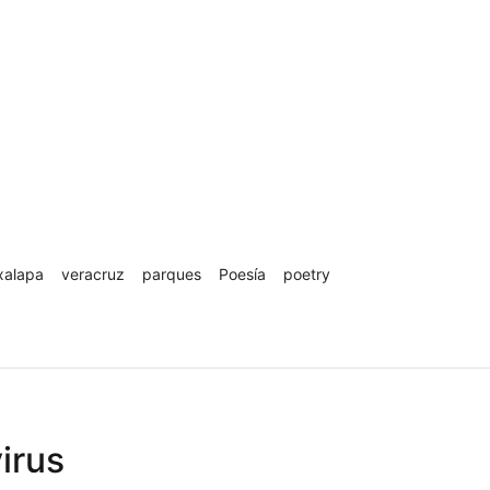
xalapa
veracruz
parques
Poesía
poetry
virus