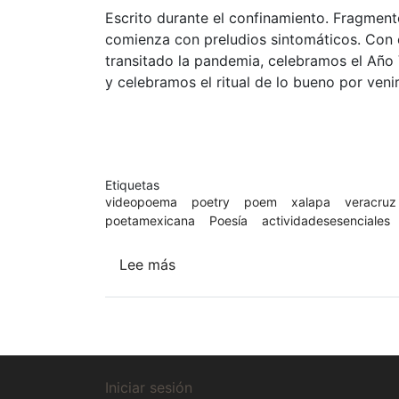
Escrito durante el confinamiento. Fragment
comienza con preludios sintomáticos. Con 
transitado la pandemia, celebramos el Año 
y celebramos el ritual de lo bueno por veni
Etiquetas
videopoema
poetry
poem
xalapa
veracruz
poetamexicana
Poesía
actividadesesenciales
Lee más
sobre
La
flor,
la
galaxia,
un
Menú
Iniciar sesión
virus