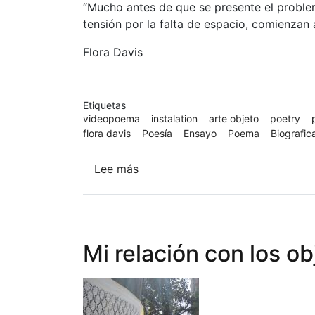
“Mucho antes de que se presente el problem
tensión por la falta de espacio, comienzan
Flora Davis
Etiquetas
videopoema
instalation
arte objeto
poetry
flora davis
Poesía
Ensayo
Poema
Biografic
Lee más
sobre
Parte
de
mi
proyecto
Mi relación con los o
para
Bruma
Laboratoria
2021