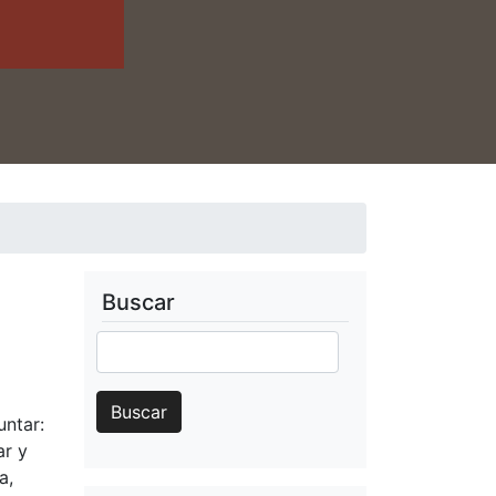
Buscar
Buscar
Buscar
untar:
ar y
a,