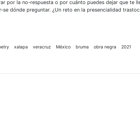
ar por la no-respuesta o por cuánto puedes dejar que te l
-se dónde preguntar. ¿Un reto en la presencialidad trasto
oetry
xalapa
veracruz
México
bruma
obra negra
2021