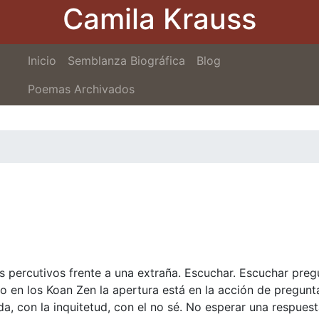
Camila Krauss
Pasar
al
contenido
Navegación
Inicio
Semblanza Biográfica
principal
Blog
principal
Poemas Archivados
 percutivos frente a una extraña. Escuchar. Escuchar preg
o en los Koan Zen la apertura está en la acción de pregunt
da, con la inquitetud, con el no sé. No esperar una respuest