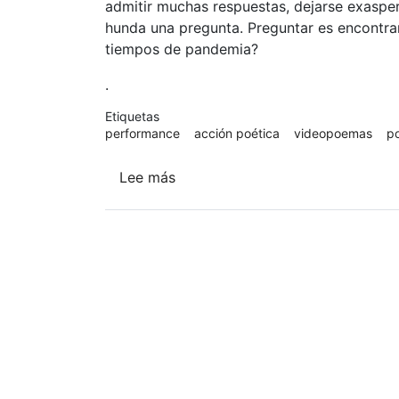
admitir muchas respuestas, dejarse exasper
hunda una pregunta. Preguntar es encontrar
tiempos de pandemia?
.
Etiquetas
performance
acción poética
videopoemas
p
Lee más
sobre
¿Tú
cómo
sufres?