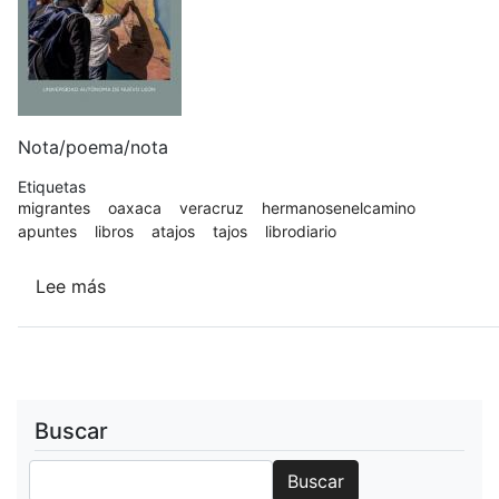
Nota/poema/nota
Etiquetas
migrantes
oaxaca
veracruz
hermanosenelcamino
apuntes
libros
atajos
tajos
librodiario
Lee más
sobre
A
(TAJOS)
MIGRANTES
(UANL,
2020)
Buscar
Buscar
Buscar