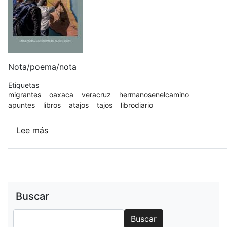
Nota/poema/nota
Etiquetas
migrantes
oaxaca
veracruz
hermanosenelcamino
apuntes
libros
atajos
tajos
librodiario
Lee más
sobre
A
(TAJOS)
MIGRANTES
(UANL,
2020)
Buscar
Buscar
Buscar