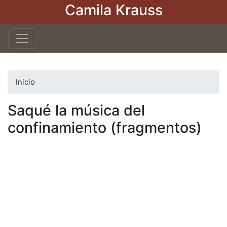
Camila Krauss
Pasar
al
contenido
principal
Inicio
Saqué la música del
confinamiento (fragmentos)
Video